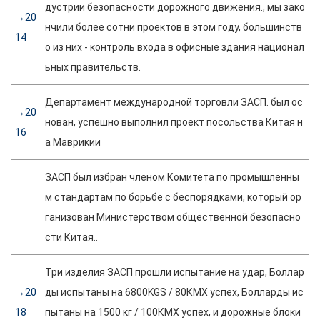
дустрии безопасности дорожного движения., мы зако
→20
нчили более сотни проектов в этом году, большинств
14
о из них - контроль входа в офисные здания национал
ьных правительств.
Департамент международной торговли ЗАСП. был ос
→20
нован, успешно выполнил проект посольства Китая н
16
а Маврикии
ЗАСП был избран членом Комитета по промышленны
м стандартам по борьбе с беспорядками, который ор
ганизован Министерством общественной безопасно
сти Китая..
Три изделия ЗАСП прошли испытание на удар, Боллар
→20
ды испытаны на 6800KGS / 80КМХ успех, Болларды ис
18
пытаны на 1500 кг / 100КМХ успех, и дорожные блоки