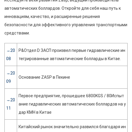
Исследуйте вехи развития Zasp, ведущий производитель
автоматических боллардов. Откройте для себя наш путь к
инновациям, качество, и расширенные решения
безопасности для эффективного управления транспортными
средствами.
→20
Р&Отдел D ЗАСП произвел первые гидравлические ин
08
тегрированные автоматические болларды в Китае.
→20
Основание ZASP в Пекине
09
Первое предприятие, прошедшее 6800KGS / 80Испыт
→20
ание гидравлических автоматических боллардов на у
11
дар KMH в Китае
Китайский рынок значительно развился благодаря ин