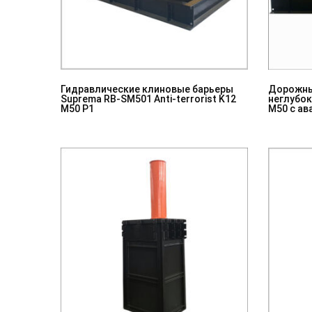
Гидравлические клиновые барьеры
Дорожны
Suprema RB-SM501 Anti-terrorist K12
неглубок
M50 P1
M50 с а