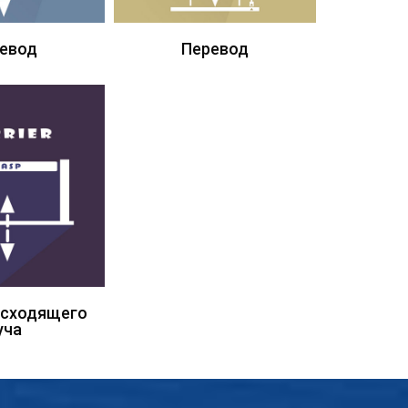
евод
Перевод
осходящего
уча