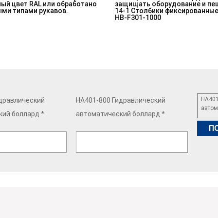
ный цвет RAL или обработано
защищать оборудование и пе
ми типами рукавов.
14-1 Столбики фиксированные 
HB-F301-1000
HA401
дравлический
HA401-800 Гидравлический
автом
ий боллард *
автоматический боллард *
П