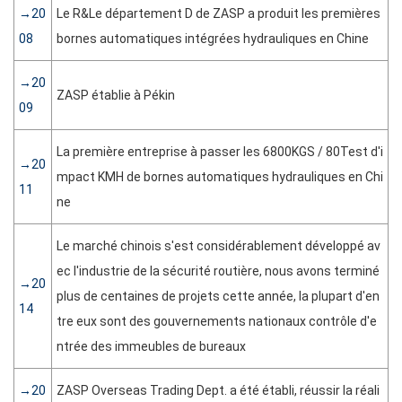
→20
Le R&Le département D de ZASP a produit les premières
08
bornes automatiques intégrées hydrauliques en Chine
→20
ZASP établie à Pékin
09
La première entreprise à passer les 6800KGS / 80Test d'i
→20
mpact KMH de bornes automatiques hydrauliques en Chi
11
ne
Le marché chinois s'est considérablement développé av
ec l'industrie de la sécurité routière, nous avons terminé
→20
plus de centaines de projets cette année, la plupart d'en
14
tre eux sont des gouvernements nationaux contrôle d'e
ntrée des immeubles de bureaux
→20
ZASP Overseas Trading Dept. a été établi, réussir la réali