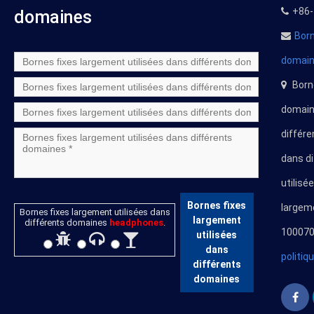
+86-
domaines
Born
domai
Borne
domaine
différe
dans d
utilisé
Bornes fixes
largeme
Bornes fixes largement utilisées dans
largement
différents domaines
headphones
.
100070
utilisées
dans
politiq
différents
domaines