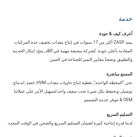
خدمة
أعرف كيف & جودة
يمتد ZASP أكثر من 17 سنوات في إنتاج معدات تخفيف حدة المركبات
المعادية بأعلى جودة. كشركة مصنعة مهنية في R&د, ينتج, ابتكار الخدمة
والتطبيق, وضعنا معايير التميز للصناعة في الصين.
المصنع مباشرة
نحن "المحطة الواحدة", تغطية إنتاج حاويات معدات HVM, حَشد, اندماج,
توصيل, ونحتفظ بكل شيء تحت سقف واحد لتسهيل الأمر على عملائنا.
OEM & تتوفر خدمة التصميم.
التسليم السريع
لدينا قدرة إنتاجية كبيرة لضمان التسليم السريع والشحن في الوقت المحدد.