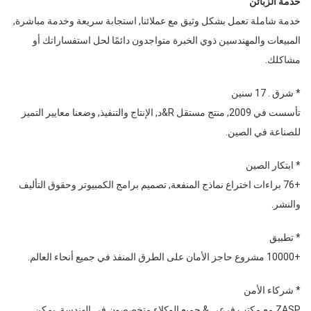
خدمة الزبائن
خدمة شاملة تعمل بشكل وثيق مع عملائنا, استجابة سريعة وخدمة مباشرة,
المبيعات والمهندسين ذوي الخبرة متواجدون دائمًا لحل استفساراتك أو
مشاكلك.
* شرق . 17 سنين
تأسست في 2009, منتج مستقل R&د, الإنتاج والتنفيذ, وضعنا معايير التميز
للصناعة في الصين.
* ابتكار الصين
+76 براءات اختراع نماذج المنفعة, تصميم برامج الكمبيوتر وحقوق التأليف
والنشر.
* تطبيق
+10000 مشروع حاجز الأمان على الطرق المنفذ في جميع أنحاء العالم.
* شركاء الأمن
ZASP مع مكتب فرعي & جميع الوكلاء متخصصون في الهندسة, يمكن