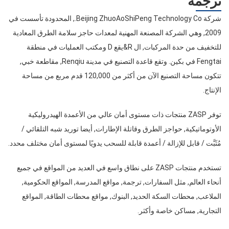
ترجمة
شركة Beijing ZhuoAoShiPeng Technology Co., المحدودة تأسست في
2009, وهي الشركة المصنعة المهنية لمعدات حاجز سلامة الطرق المعادية
للتخفيف من حدة المركبات, ال R&يقع D ومكتب العمليات في منطقة
Fengtai في بكين. وتقع قاعدة التصنيع في مدينة Renqiu, مقاطعة خبي,
تتكون مساحة التصنيع الآن من أكثر من 120,000 قدم مربع من مساحة
الإنتاج.
توفر ZASP منتجات ذات مستوى أمان عالي من الأعمدة الهيدروليكية
الأوتوماتيكية, حواجز الطرق وقاتلة الإطارات, أيضا توريد شبه التلقائي /
مُثَبَّت / قابل للإزالة / أعمدة قابلة للسحب يدويًا لمستوى أمان مختلف محدد.
تستخدم منتجات ZASP على نطاق واسع في العديد من المواقع في جميع
أنحاء العالم, مثل السفارات, ترجمة, مواقع المدرسة, المواقع الحكومية,
الملاعب, محطات السكة الحديد, البنوك, مواقع محطات الطاقة, المواقع
التجارية, مساكن خاصة وأكثر.