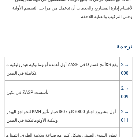
لأقسام إدارة المشاريع والخدمات أن تدعمك من مراحل التصميم الأولية
وحتى التركيب والعناية اللاحقة.
ترجمة
→ 2
يقع R&أنتج قسم D في ZASP أول أعمدة أوتوماتيكية هيدروليكية م
008
تكاملة في الصين
→ 2
تأسست ZASP في بكين
009
→ 2
أول مشروع اجتاز 6800 كلغ / 80اختبار تأثير KMH للحواجز الهيدر
011
وليكية الأوتوماتيكية في الصين
تطور السوق الصيني بشكل كبير مع صناعة سلامة الطرق, انتهينا م