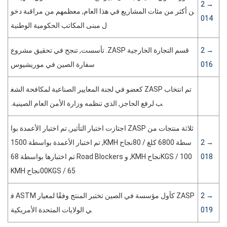
→ 2
ن أكثر من مئات المشاريع في هذا العام, معظمهم من مراقبة دخو
014
ل مبنى المكاتب الحكومية الوطنية
→ 2
قسم التجارة الخارجية ZASP. تأسست, تنجح في تحقيق مشروع
016
سفارة الصين في موريشيوس
تم انتخاب ZASP كعضو في لجنة المعايير الصناعية لمكافحة الشغ
ب لرفع الحاجز, الذي تنظمه وزارة الأمن العام الصينية.
ثلاثة منتجات من ZASP اجتازت اختبار التأثير, تم اختبار الأعمدة بوا
→ 2
سطة 6800 كلغ / 80نجاح KMH, تم اختبار الأعمدة بواسطة 1500
018
KGS / 100نجاح KMH, و Road Blockers تم اختبارها بواسطة 68
00KGS / 65نجاح KMH
→ 2
ZASP كأول مؤسسة في الصين تختبر المنتج وفقًا لمعيار ASTM ف
019
ي الولايات المتحدة الأمريكية